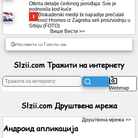
Otkrila detalje ćerkinog porođaja: Sve je
podnosila kod kuće
Blokaderski mediji bi najradije prećutali
Вести
ovo! Hromos iz Zagreba seli proizvodnju u
Srbiju (FOTO)
Више Вести >>
Бесплатне
иконе
Наставите са Гоогле-ом
ЦхатГПТ
Slzii.com Тражити на интернету
Вики
Контакти
Webmap
Игре
Slzii.com Друштвена мрежа
Тражити
Друштвена мрежа >>
на
Андроид апликација
интернету