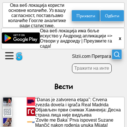
Ова веб локација користи
основне колачиће. Уз вашу
Прихвати
Одбити
сагласност, постављамо
колачиће Гоогле аналитике
Направите
ради статистике.
страницу
Ова веб локација има боље
искуство у Андроид апликацији =>
x
Отвори у андроиду
|
Преузмите га
Креирајте
сада!
групу
Slzii.com Претрага
Чланци
Вести
Дневни
ред
"Danas je zatvorena etapa": Crvena
zvezda dovela i igrača Real Madrida
Забава
Објављен први снимак Хамнеија: Десна
страна лица није видљива
'Zovite me Baka' Prva ispovest Suzane
Друштвена
Mančić nakon rođenja unuka Mijata!
мрежа