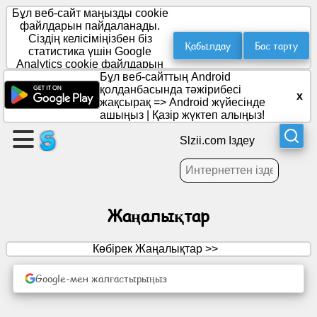
Бұл веб-сайт маңызды cookie
файлдарын пайдаланады.
Сіздің келісіміңізбен біз
Қабылдау
Бас тарту
статистика үшін Google
Бет
Analytics cookie файлдарын
жасау
орналастырамыз.
Бұл веб-сайттың Android
қолданбасында тәжірибесі
x
жақсырақ =>
Android жүйесінде
Топ
ашыңыз
|
Қазір жүктеп алыңыз!
құру
Slzii.com Іздеу
Мақалалар
Жаңалықтар
Күн
тәртібі
Көбірек Жаңалықтар >>
Ойын-
Google-мен жалғастырыңыз
сауық
Әлеуметтік