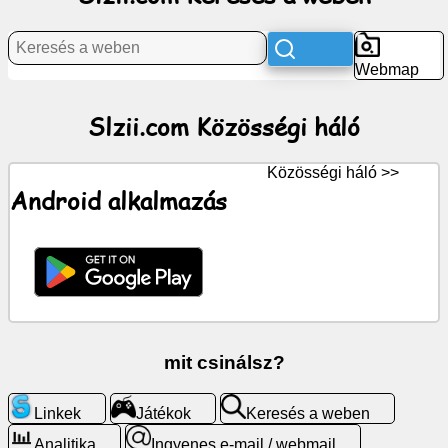
háló
Webmap
hírek
Slzii.com Közösségi háló
Ingyenes
ikonok
Közösségi háló >>
Android alkalmazás
ChatGPT
Wiki
Kapcsolatok
Játékok
mit csinálsz?
Keresés
Linkek
Játékok
Keresés a weben
a
weben
Analitika
Ingyenes e-mail / webmail