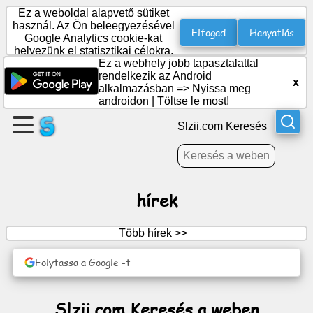
Ez a weboldal alapvető sütiket
használ. Az Ön beleegyezésével
Elfogad
Hanyatlás
Google Analytics cookie-kat
helyezünk el statisztikai célokra.
Hozzon
Ez a webhely jobb tapasztalattal
létre
rendelkezik az Android
x
egy
alkalmazásban =>
Nyissa meg
androidon
|
Töltse le most!
oldalt
Slzii.com Keresés
Csoport
létrehozása
hírek
Cikkek
Több hírek >>
Napirend
Folytassa a Google -t
Szórakozás
Slzii.com Keresés a weben
Közösségi